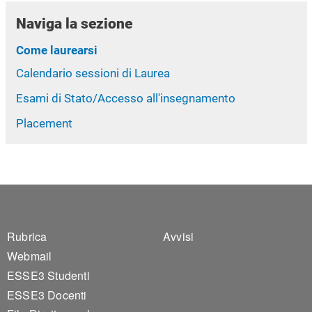
Naviga la sezione
Come laurearsi
Calendario sessioni di Laurea
Esami di Stato/Accesso all'insegnamento
Placement
Footer 1
Footer 2
Rubrica
Avvisi
Webmail
ESSE3 Studenti
ESSE3 Docenti