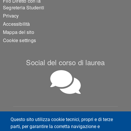
Filo Diretto con la
Segreteria Studenti
Privacy
Accessibilità
Mappa del sito
Cookie settings
Social del corso di laurea
Social di Ateneo
Questo sito utilizza cookie tecnici, propri e di terze
parti, per garantire la corretta navigazione e