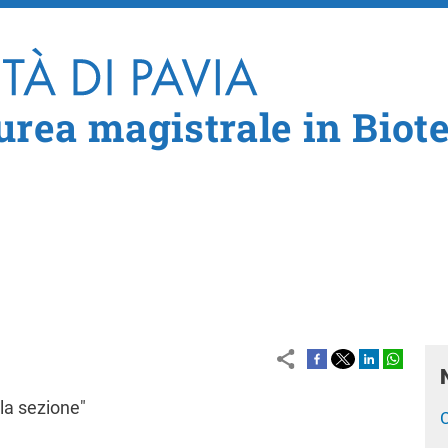
Salta al contenuto principale
aurea magistrale in Biot
la sezione"
C