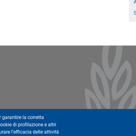
S
ter 2
r garantire la corretta
ookie di profilazione e altri
are l'efficacia delle attività