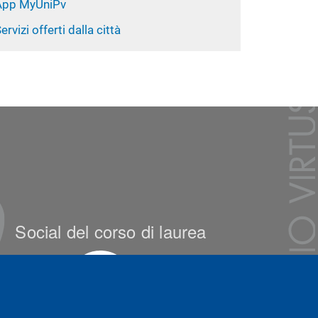
App MyUniPv
ervizi offerti dalla città
Social del corso di laurea