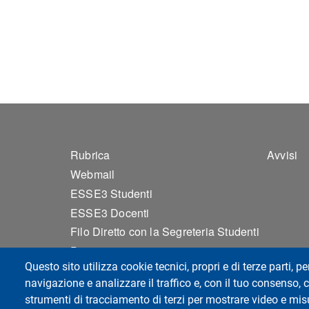
Footer 1
Foo
Rubrica
Avvisi
Webmail
ESSE3 Studenti
ESSE3 Docenti
Filo Diretto con la Segreteria Studenti
Privacy
Questo sito utilizza cookie tecnici, propri e di terze parti, pe
Accessibilità
navigazione e analizzare il traffico e, con il tuo consenso, c
Mappa del sito
strumenti di tracciamento di terzi per mostrare video e misur
Cookie settings